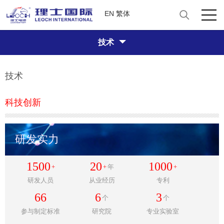
EN
繁体
技术
技术
科技创新
研发实力
1500
20
1000
+
+
年
+
研发人员
从业经历
专利
66
6
3
个
个
参与制定标准
研究院
专业实验室